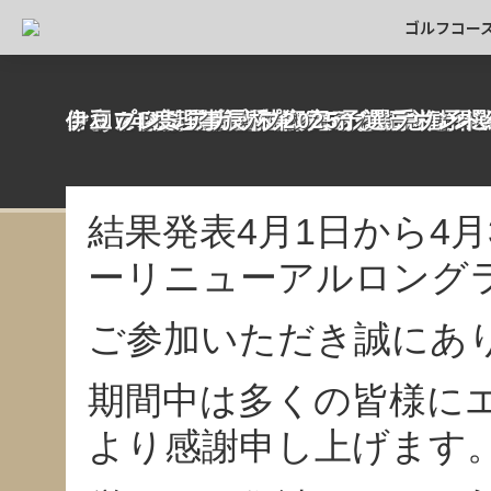
ゴルフコー
ロッカーリニューアルロングラン結果
レッスン料金改定のお知らせ
レストラン運営会社変更のお知らせ
ロッカーリニューアル完了と記念コン
ごあいさつ
インスタ始動！！
クラブハウス売店
令和7年クラブ選手権
令和7年度理事長杯兼クラブ選手権予選
伊豆プレミアカップ2025予選ラウン
結果発表4月1日から4
ーリニューアルロング
ご参加いただき誠にあ
期間中は多くの皆様に
より感謝申し上げます