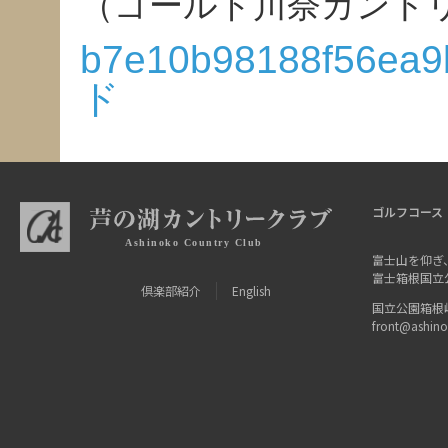
（ゴールド川奈カント
b7e10b98188f56ea9
ド
ゴルフコース
富士山を仰ぎ
富士箱根国立
倶楽部紹介
English
国立公園箱根峠 〒
front@ashin