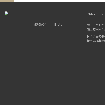
ゴルフコース
倶楽部紹介
English
富士山を仰ぎ
富士箱根国立
国立公園箱根峠 〒
front@ashin