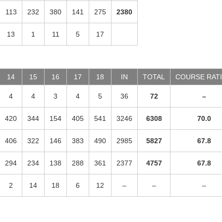
113
232
380
141
275
2380
13
1
11
5
17
14
15
16
17
18
IN
TOTAL
COURSE RAT
4
4
3
4
5
36
72
–
420
344
154
405
541
3246
6308
70.0
406
322
146
383
490
2985
5827
67.8
294
234
138
288
361
2377
4757
67.8
2
14
18
6
12
–
–
–