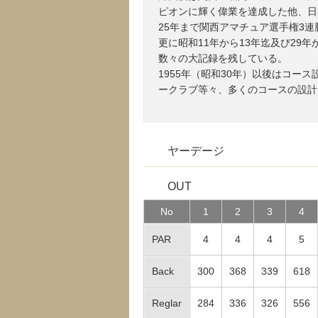
ピオンに輝く偉業を達成した他、日本
25年まで関西アマチュア選手権3連
更に昭和11年から13年迄及び29
数々の大記録を残している。
1955年（昭和30年）以後はコ
ークラブ等々、多くのコースの設計
ヤーデージ
OUT
No
1
2
3
4
PAR
4
4
4
5
Back
300
368
339
618
Reglar
284
336
326
556