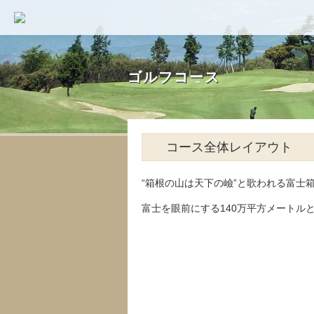
ゴルフコース
ゴルフコース
コース全体レイアウト
“箱根の山は天下の嶮”と歌われる富
富士を眼前にする140万平方メートル