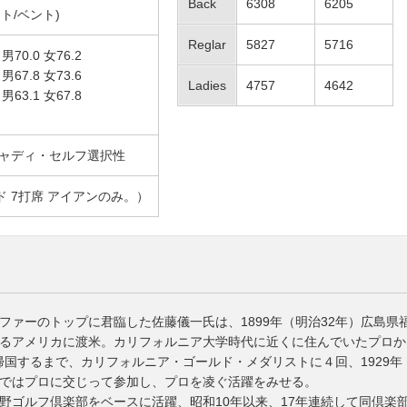
Back
6308
6205
ト/ベント)
Reglar
5827
5716
0.0 女76.2
7.8 女73.6
Ladies
4757
4642
3.1 女67.8
ャディ・セルフ選択性
ド 7打席 アイアンのみ。）
ファーのトップに君臨した佐藤儀一氏は、1899年（明治32年）広島県
るアメリカに渡米。カリフォルニア大学時代に近くに住んでいたプロか
に帰国するまで、カリフォルニア・ゴールド・メダリストに４回、1929
ではプロに交じって参加し、プロを凌ぐ活躍をみせる。
野ゴルフ倶楽部をベースに活躍、昭和10年以来、17年連続して同倶楽