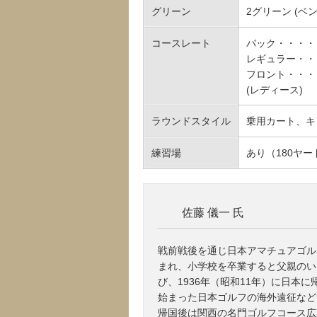
グリーン
2グリーン (ベン
コースレート
バック・・・・ 男7
レギュラー・・ 男6
フロント・・・ 男6
(レディース)
ラウンドスタイル
乗用カート、キ
練習場
あり（180ヤー
佐藤 儀一 氏
戦前戦後を通じ日本アマチュアゴル
まれ、小学校を卒業すると父親のい
び、1936年（昭和11年）に日本
始まった日本ゴルフの海外遠征など
帰国後は関西の名門ゴルフコース広