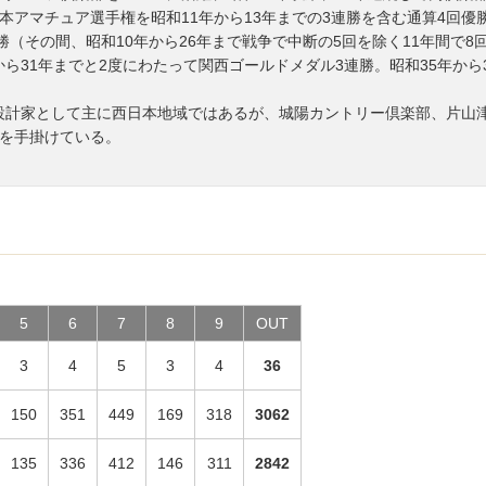
アマチュア選手権を昭和11年から13年までの3連勝を含む通算4回優勝
勝（その間、昭和10年から26年まで戦争で中断の5回を除く11年間で8
年から31年までと2度にわたって関西ゴールドメダル3連勝。昭和35年か
ース設計家として主に西日本地域ではあるが、城陽カントリー倶楽部、片山
を手掛けている。
5
6
7
8
9
OUT
3
4
5
3
4
36
150
351
449
169
318
3062
135
336
412
146
311
2842