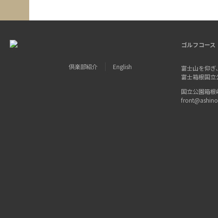
ゴルフコース
倶楽部紹介
English
富士山を仰ぎ
富士箱根国立
国立公園箱根峠 〒
front@ashin