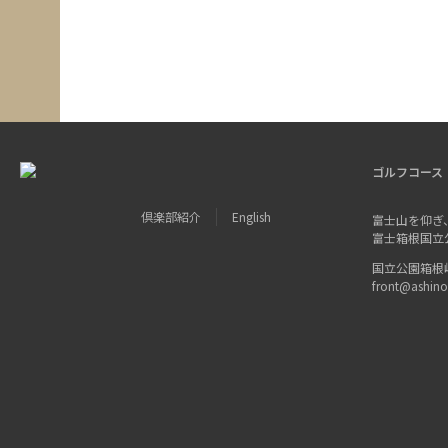
ゴルフコース
倶楽部紹介
English
富士山を仰ぎ
富士箱根国立
国立公園箱根峠 〒
front@ashin