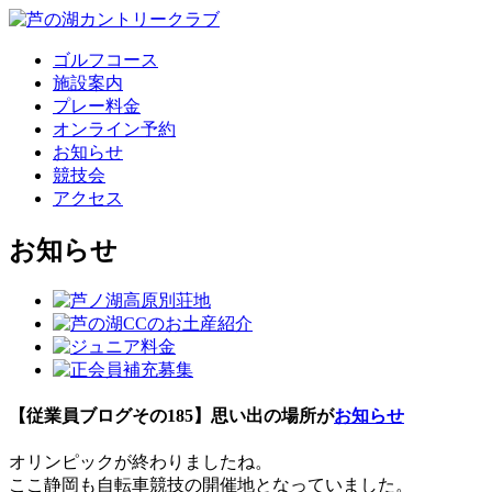
ゴルフコース
施設案内
プレー料金
オンライン予約
お知らせ
競技会
アクセス
お知らせ
【従業員ブログその185】思い出の場所が
お知らせ
オリンピックが終わりましたね。
ここ静岡も自転車競技の開催地となっていました。