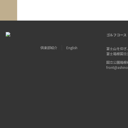
ゴルフコース
倶楽部紹介
English
富士山を仰ぎ
富士箱根国立
国立公園箱根峠 〒
front@ashin