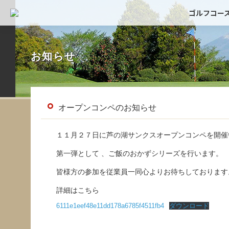
ゴルフコー
お知らせ
オープンコンペのお知らせ
１１月２７日に芦の湖サンクスオープンコンペを開催
第一弾として 、ご飯のおかずシリーズを行います。
皆様方の参加を従業員一同心よりお待ちしております
詳細はこちら
6111e1eef48e11dd178a6785f4511fb4
ダウンロード