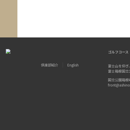
ゴルフコース
倶楽部紹介
English
富士山を仰ぎ
富士箱根国立
国立公園箱根峠 〒
front@ashin