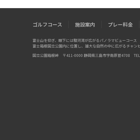
ゴルフコース
施設案内
プレー料金
富士山を仰ぎ、眼下には駿河湾が広がるパノラマビューコース
富士箱根国立公園内に位置し、雄大な自然の中に広がるチャン
国立公園箱根峠 〒411-0000 静岡県三島市字南原菅4708 TEL：055-9