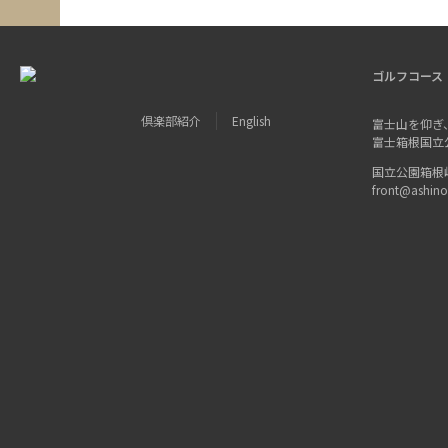
ゴルフコース
倶楽部紹介
English
富士山を仰ぎ
富士箱根国立
国立公園箱根峠 〒
front@ashin