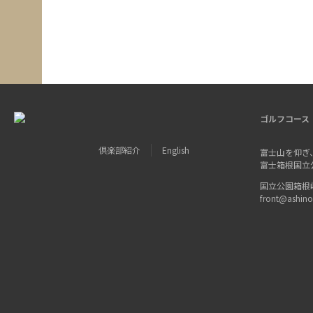
ゴルフコース
倶楽部紹介
English
富士山を仰ぎ
富士箱根国立
国立公園箱根峠 〒
front@ashin