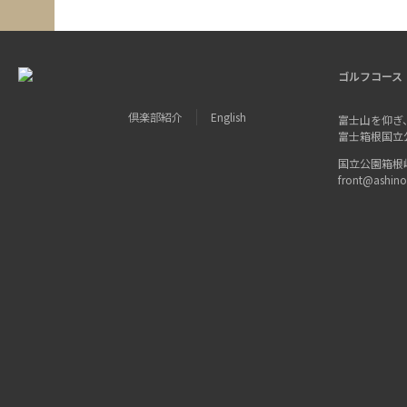
ゴルフコース
倶楽部紹介
English
富士山を仰ぎ
富士箱根国立
国立公園箱根峠 〒
front@ashin