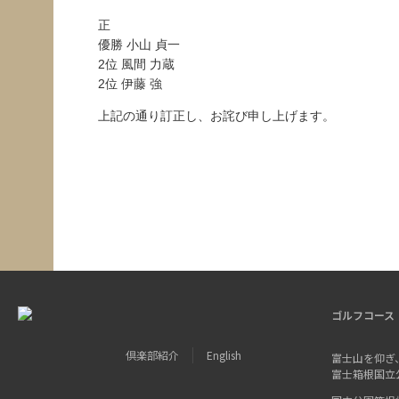
正
優勝 小山 貞一
2位 風間 力蔵
2位 伊藤 強
上記の通り訂正し、お詫び申し上げます。
ゴルフコース
倶楽部紹介
English
富士山を仰ぎ
富士箱根国立