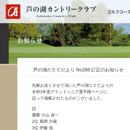
ゴルフコー
お知らせ
芦の湖だＣＣだより No288 訂正のお知らせ
先般お送りさせて頂いた芦の湖ＣＣだよりの
令和3年度グランドシニア選手権ページに、
誤って掲載されたものがございました。
誤
優勝 小山 貞一
2位 風間 力蔵
3位 伊藤 強