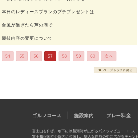
本日のレディースプランのプチプレゼントは
台風が過ぎたら芦の湖で
競技内容の変更について
54
55
56
57
58
59
60
次へ
ゴルフコース
施設案内
プレー料金
富士山を仰ぎ、眼下には駿河湾が広がるパノラマビューコース
富士箱根国立公園内に位置し、雄大な自然の中に広がるチャン