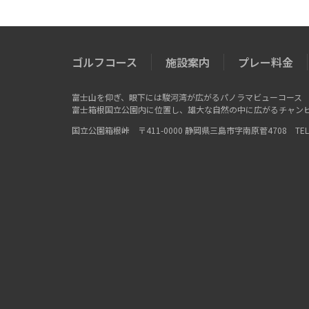
ゴルフコース
施設案内
プレー料金
富士山を仰ぎ、眼下には駿河湾が広がるパノラマビューコース
富士箱根国立公園内に位置し、雄大な自然の中に広がるチャン
国立公園箱根峠 〒411-0000 静岡県三島市字南原菅4708 TEL：055-9