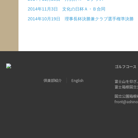
2014年11月3日 文化の日杯Ａ・Ｂ合同
2014年10月19日 理事長杯決勝兼クラブ選手権準決勝
ゴルフコース
倶楽部紹介
English
富士山を仰ぎ
富士箱根国立
国立公園箱根峠 〒
front@ashin