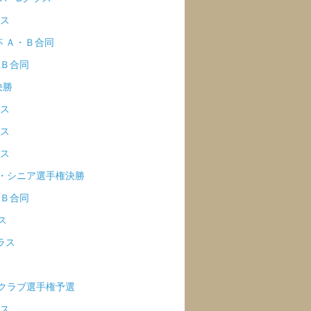
ラス
杯 Ａ・Ｂ合同
・Ｂ合同
決勝
ラス
ラス
ラス
ア・シニア選手権決勝
Ａ・Ｂ合同
ス
ラス
兼クラブ選手権予選
ラス