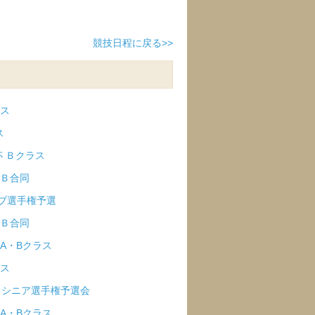
競技日程に戻る>>
ラス
ス
杯 Ｂクラス
・Ｂ合同
ラブ選手権予選
・Ｂ合同
 A・Bクラス
ラス
ア・シニア選手権予選会
杯 A・Bクラス