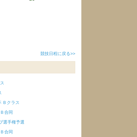
競技日程に戻る>>
ラス
ス
杯 Ｂクラス
・Ｂ合同
ラブ選手権予選
・Ｂ合同